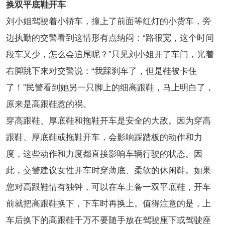
换双平底鞋开车
刘小姐驾驶着小轿车，撞上了前面等红灯的小货车，旁
边执勤的交警看到这情形有点纳闷：“路很宽，这个时间
段车又少，怎么会追尾呢？”只见刘小姐开了车门，光着
右脚跳下来对交警说：“我踩刹车了，但是鞋被卡住
了！”民警看到她另一只脚上的细高跟鞋，马上明白了，
原来是高跟鞋惹的祸。
穿高跟鞋、厚底鞋和拖鞋开车是安全的大敌。因为穿高
跟鞋、厚底鞋或拖鞋开车，会影响踩踏板的动作和力
度，这些动作和力度都直接影响车辆行驶的状态。因
此，交警建议女性开车时穿薄底、柔软的休闲鞋。如果
您对高跟鞋情有独钟，可以在车上备一双平底鞋，开车
前就把高跟鞋换下，下车时再换上。值得注意的是，上
车后换下的高跟鞋千万不要随手放在驾驶座下或驾驶座