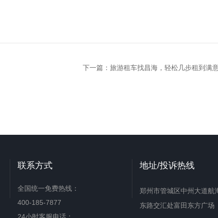
下一篇：
旅游租车找昌海，轻松几步租到满
联系方式
地址/投诉热线
全国统一免费热线：
郑州市管城区中州大道航
400-185-7877
东路交汇处富田东方广场
24小时客服电话：