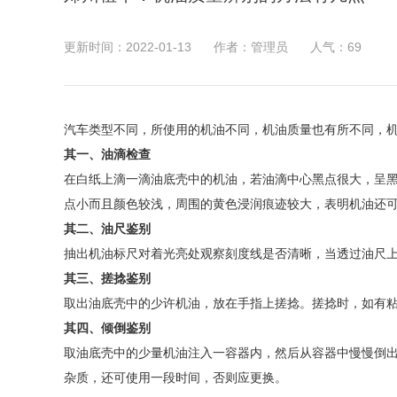
更新时间：2022-01-13
作者：管理员
人气：
69
汽车类型不同，所使用的机油不同，机油质量也有所不同，
其一、油滴检查
在白纸上滴一滴油底壳中的机油，若油滴中心黑点很大，呈
点小而且颜色较浅，周围的黄色浸润痕迹较大，表明机油还
其二、油尺鉴别
抽出机油标尺对着光亮处观察刻度线是否清晰，当透过油尺
其三、搓捻鉴别
取出油底壳中的少许机油，放在手指上搓捻。搓捻时，如有
其四、倾倒鉴别
取油底壳中的少量机油注入一容器内，然后从容器中慢慢倒
杂质，还可使用一段时间，否则应更换。