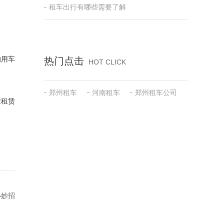
租车出行有哪些需要了解
的用车
热门点击
HOT CLICK
郑州租车
河南租车
郑州租车公司
业租赁
小妙招