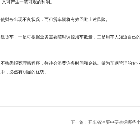
，又可产生一笔可观的利润。
少使财务出现不良状况，而租赁车辆将有效回避上述风险。
果租赁车，一是可根据业务需要随时调控用车数量，二是用车人知道自己
主不熟悉报案理赔程序，往往会浪费许多时间和金钱。做为车辆管理的专
程中，必然有明显的优势。
下一篇：
开车省油要中要掌握哪些