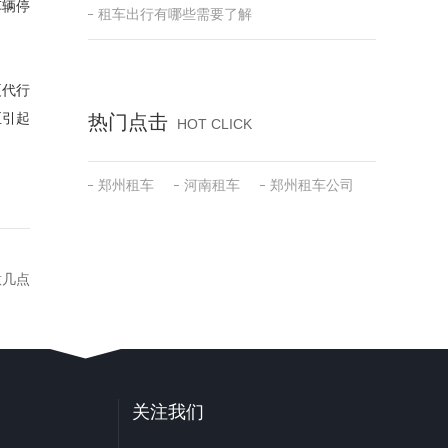
车辆停
租车出行有哪些需要了解
夏代行
至引起
热门点击
HOT CLICK
郑州租车
河南租车
郑州租车公司
意几点
关注我们