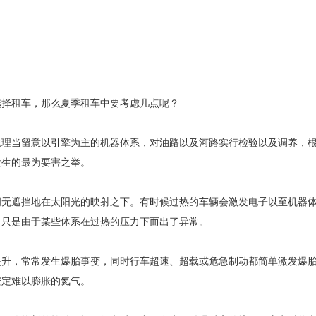
选择租车，那么夏季租车中要考虑几点呢？
理当留意以引擎为主的机器体系，对油路以及河路实行检验以及调养，
发生的最为要害之举。
无遮挡地在太阳光的映射之下。有时候过热的车辆会激发电子以至机器
，只是由于某些体系在过热的压力下而出了异常。
升，常常发生爆胎事变，同时行车超速、超载或危急制动都简单激发爆
安定难以膨胀的氦气。