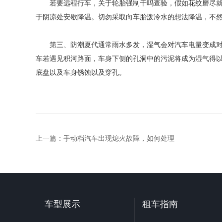
若要远程行车，关于轮胎强制干吗查验，假如花纹磨尽就
于阴凉处安歇降温。切勿采取向车胎泼冷水的想法降温，不
第三、防潮夏代通常雨水多发，湿气会对汽车电量变成对
车若遇见积河路面，车身下侧的孔洞中的污泥将成为湿气得
底盘以及车身锈蚀以及穿孔。
上一篇：
手动档汽车出现熄火故障，如何处理
车型展示
租车指南