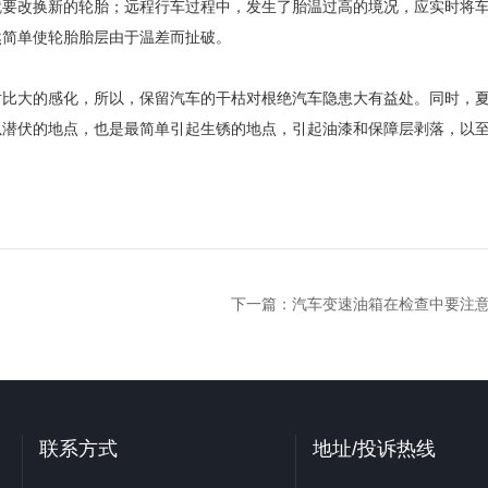
要改换新的轮胎；远程行车过程中，发生了胎温过高的境况，应实时将
然简单使轮胎胎层由于温差而扯破。
比大的感化，所以，保留汽车的干枯对根绝汽车隐患大有益处。同时，
以潜伏的地点，也是最简单引起生锈的地点，引起油漆和保障层剥落，以
下一篇：
汽车变速油箱在检查中要注
联系方式
地址/投诉热线