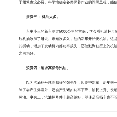
于频繁也没必要。科学地确定各类保养作业的间隔里程，能
浪费三： 机油太多。
车主小王的新车刚过5000公里的首保，学会看机油标尺的小
瓶机油添加了进去。谁知没多久，他的新车开始烧机油。这
的搅动，增加了发动机内部功率损失，还使溅到缸壁上的机
之间为好。
浪费四：追求高标号汽油。
以为汽油标号越高越好的张先生，因爱护新车，两年来一直
除了会产生爆震外，还会产生诸如功率下降、油耗上升、发
标油。事实上，汽油标号并非越高越好，即使是高档车也不