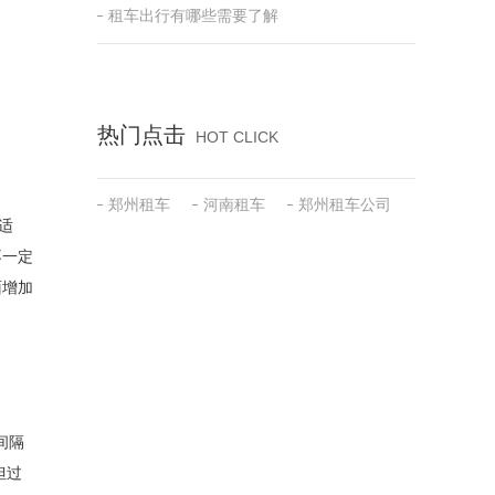
租车出行有哪些需要了解
热门点击
HOT CLICK
郑州租车
河南租车
郑州租车公司
适
不一定
面增加
间隔
但过