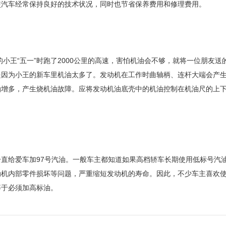
使汽车经常保持良好的技术状况，同时也节省保养费用和修理费用。
王“五一”时跑了2000公里的高速，害怕机油会不够，就将一位朋友送
是因为小王的新车里机油太多了。发动机在工作时曲轴柄、连杆大端会产
油增多，产生烧机油故障。应将发动机油底壳中的机油控制在机油尺的上
给爱车加97号汽油。一般车主都知道如果高档轿车长期使用低标号汽
动机内部零件损坏等问题，严重缩短发动机的寿命。因此，不少车主喜欢
等于必须加高标油。