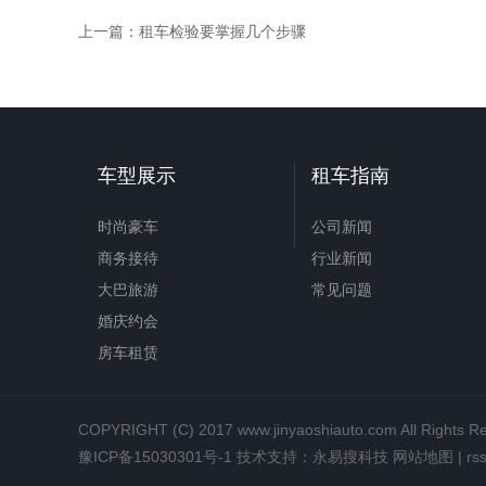
上一篇：
租车检验要掌握几个步骤
车型展示
租车指南
时尚豪车
公司新闻
商务接待
行业新闻
大巴旅游
常见问题
婚庆约会
房车租赁
COPYRIGHT (C) 2017 www.jinyaoshiauto.com All
豫ICP备15030301号-1
技术支持：
永易搜科技
网站地图
|
r