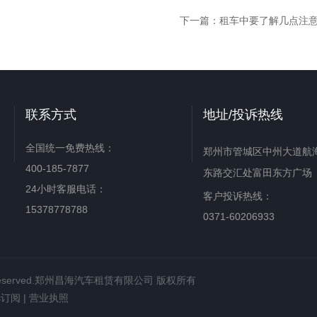
下一篇：
租车中要了解几点注
联系方式
地址/投诉热线
全国统一免费热线：
郑州市管城区中州大道航
400-185-7877
东路交汇处富田东方广场
24小时客服电话：
客户投诉热线：
15378778788
0371-60206933
 Rights Reserved.郑州昌海汽车租赁有限公司 版权所有
ss订阅
|
营业执照