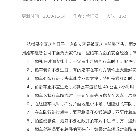
更新时间：2019-11-04
作者：管理员
人气：
153
结婚是个喜庆的日子，许多人容易被喜庆冲的晕了头。面对
州婚车租赁公司下面为大家总结一些婚车方面的安全经验，
1 、婚礼在时间安排上，一定留出足够的行车时间，避免
2 、婚车装饰不要过度，有的婚车在车前方装饰上大量鲜
3 、婚车列队行进，头车速度不能太快，特别是遇红灯时
4 、前后车距不宜过近 , 尤其是车速超过 40 公里 / 小时
5 、婚车选择行车路线时，一定要首先考虑安全因素，尽
6 、在组建车队时，不要片面地追求排场，组建过长车队
7 、在车队行进过程中，要严格遵守交通法规，不要仗着
8 、拍照或摄像，最好不要在敞开的车厢中进行，万一遇
9 、婚车驾驶员要有较强的责任心，如果对车辆或对道路