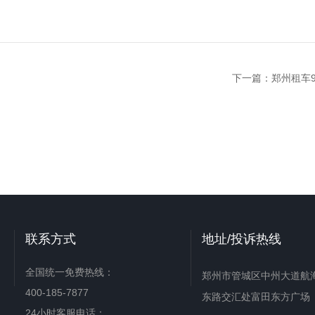
下一篇：
郑州租车
联系方式
地址/投诉热线
全国统一免费热线：
郑州市管城区中州大道航
400-185-7877
东路交汇处富田东方广场
24小时客服电话：