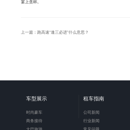
宴上贪杯。
上一篇：
跑高速“逢三必进”什么意思？
车型展示
租车指南
时尚豪车
公司新闻
商务接待
行业新闻
大巴旅游
常见问题