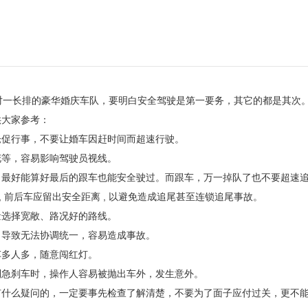
一长排的豪华婚庆车队，要明白安全驾驶是第一要务，其它的都是其次
供大家参考：
仓促行事，不要让婚车因赶时间而超速行驶。
花等，容易影响驾驶员视线。
，最好能算好最后的跟车也能安全驶过。而跟车，万一掉队了也不要超速
时 , 前后车应留出安全距离 , 以避免造成追尾甚至连锁追尾事故。
量选择宽敞、路况好的路线。
，导致无法协调统一，容易造成事故。
车多人多，随意闯红灯。
到急刹车时，操作人容易被抛出车外，发生意外。
有什么疑问的，一定要事先检查了解清楚，不要为了面子应付过关，更不